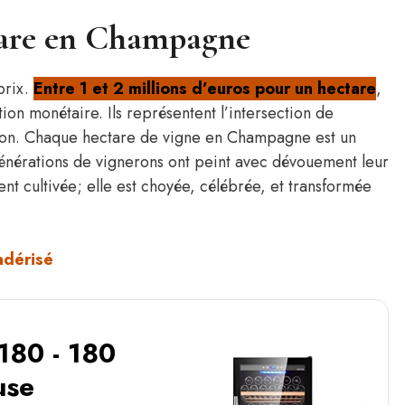
tare en Champagne
prix.
Entre 1 et 2 millions d’euros pour un hectare
,
tion monétaire. Ils représentent l’intersection de
ssion. Chaque hectare de vigne en Champagne est un
 générations de vignerons ont peint avec dévouement leur
nt cultivée; elle est choyée, célébrée, et transformée
adérisé
180 - 180
use