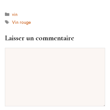
Catégories
vin
Étiquettes
Vin rouge
Laisser un commentaire
Commentaire