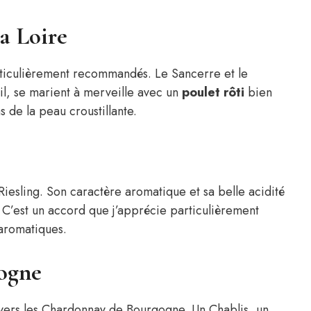
la Loire
articulièrement recommandés. Le Sancerre et le
btil, se marient à merveille avec un
poulet rôti
bien
s de la peau croustillante.
Riesling. Son caractère aromatique et sa belle acidité
 C’est un accord que j’apprécie particulièrement
 aromatiques.
ogne
 vers les Chardonnay de Bourgogne. Un Chablis, un