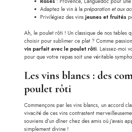
Rosés
: Provence, Languedoc pour un
Adaptez le vin à la
préparation et aux 
Privilégiez des vins
jeunes et fruités
po
Ah, le poulet rôti ! Un classique de nos tables q
choisir pour sublimer ce plat ? Comme passionn
vin parfait avec le poulet rôti
. Laissez-moi 
pour que votre repas soit une véritable sympho
Les vins blancs : des co
poulet rôti
Commençons par les vins blancs, un accord class
vivacité de ces vins contrastent merveilleusemen
souviens d’un dîner chez des amis où j’avais app
simplement divine !