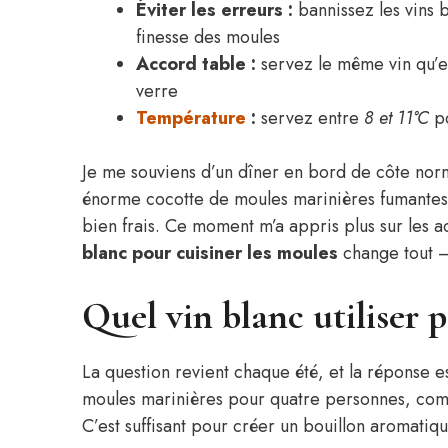
Éviter les erreurs :
bannissez les vins b
finesse des moules
Accord table :
servez le même vin qu’en
verre
Température
:
servez entre
8 et 11°C
po
Je me souviens d’un dîner en bord de côte norm
énorme cocotte de moules marinières fumantes,
bien frais. Ce moment m’a appris plus sur les 
blanc pour cuisiner les moules
change tout —
Quel vin blanc utiliser 
La question revient chaque été, et la réponse es
moules marinières pour quatre personnes, co
C’est suffisant pour créer un bouillon aromatiq