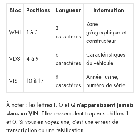
Bloc
Positions
Longueur
Information
Zone
3
WMI
1 à 3
géographique et
caractères
constructeur
6
Caractéristiques
VDS
4 à 9
caractères
du véhicule
8
Année, usine,
VIS
10 à 17
caractères
numéro de série
À noter : les lettres I, O et Q
n’apparaissent jamais
dans un VIN
. Elles ressemblent trop aux chiffres 1
et 0. Si vous en voyez une, c’est une erreur de
transcription ou une falsification.