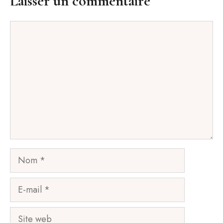
Laisser un commentaire
Commentaire
Nom
E-
mail
Site