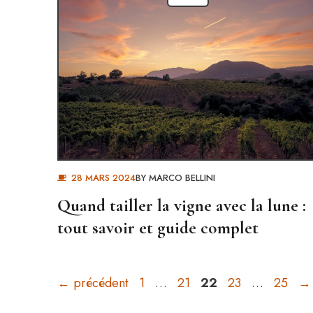
28 MARS 2024
BY
MARCO BELLINI
Quand tailler la vigne avec la lune :
tout savoir et guide complet
Page
Page
Page
Page
Page
←
précédent
1
…
21
22
23
…
25
→