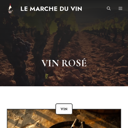
Aller
LE MARCHE DU VIN
ME
au
contenu
VIN ROSÉ
VIN