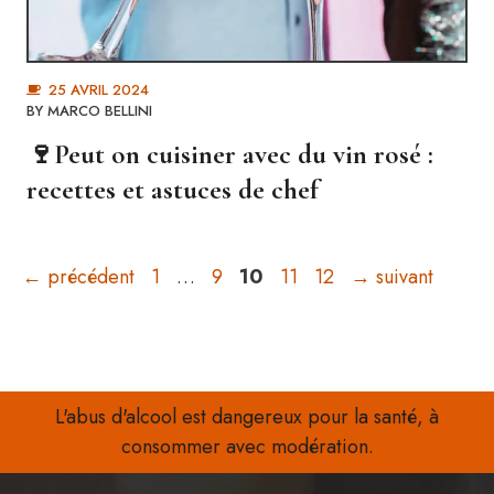
25 AVRIL 2024
BY
MARCO BELLINI
🍷Peut on cuisiner avec du vin rosé :
recettes et astuces de chef
Page
Page
Page
Page
Page
←
précédent
1
…
9
10
11
12
→
suivant
L'abus d'alcool est dangereux pour la santé, à
consommer avec modération.